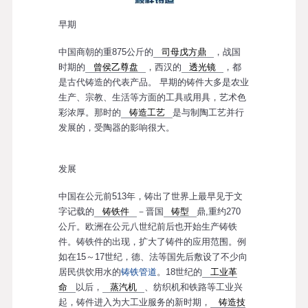
早期
中国商朝的重875公斤的
司母戊方鼎
，战国
时期的
曾侯乙尊盘
，西汉的
透光镜
，都
是古代铸造的代表产品。 早期的铸件大多是农业
生产、宗教、生活等方面的工具或用具，艺术色
彩浓厚。那时的
铸造工艺
是与制陶工艺并行
发展的，受陶器的影响很大。
发展
中国在公元前513年，铸出了世界上最早见于文
字记载的
铸铁件
－晋国
铸型
鼎,重约270
公斤。欧洲在公元八世纪前后也开始生产铸铁
件。铸铁件的出现，扩大了铸件的应用范围。例
如在15～17世纪，德、法等国先后敷设了不少向
居民供饮用水的
铸铁管道
。18世纪的
工业革
命
以后，
蒸汽机
、纺织机和铁路等工业兴
起，铸件进入为大工业服务的新时期，
铸造技