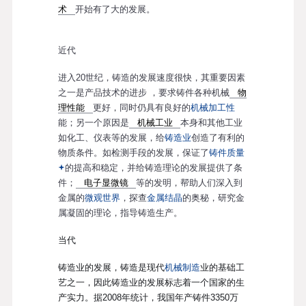
术
开始有了大的发展。
近代
进入20世纪，铸造的发展速度很快，其重要因素
之一是产品技术的进步 ，要求铸件各种机械
物
理性能
更好，同时仍具有良好的
机械加工性
能；另一个原因是
机械工业
本身和其他工业
如化工、仪表等的发展，给
铸造业
创造了有利的
物质条件。如检测手段的发展，保证了
铸件质量
的提高和稳定，并给铸造理论的发展提供了条
件；
电子显微镜
等的发明，帮助人们深入到
金属的
微观世界
，探查
金属结晶
的奥秘，研究金
属凝固的理论，指导铸造生产。
当代
铸造业的发展，铸造是现代
机械制造
业的基础工
艺之一，因此铸造业的发展标志着一个国家的生
产实力。据2008年统计，我国年产铸件3350万