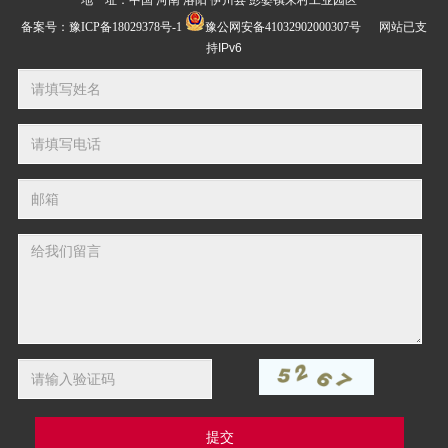
地 址：中国 河南 洛阳 伊川县 彭婆镇朱村工业园区
备案号：
豫ICP备18029378号-1
豫公网安备41032902000307号
网站已支
持IPv6
提交