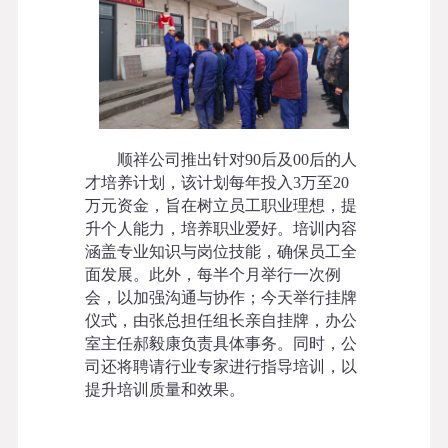
顺祥公司推出针对
90后及00后的人
才培养计划，该计划每年投入3万至20
万元资金，旨在树立员工职业理想
，
提
升个人能力，培养职业爱好
。培训内容
涵盖专业知识与岗位技能，确保员工全
面发展。此外，每半个月举行一次例
会，以加强沟通与协作；
今天
举行挂牌
仪式，由张总担任组长亲自挂牌，办公
室主任郝
毅康
负责具体事务。同时，公
司还
将
聘请行业专家进行指导培训，以
提升培训质量和效果。