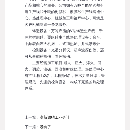
产品和贴心的服务。公司拥有万吨产能的V法铸
造生产线和千吨的树脂砂、覆膜砂生产线铸造中
心、热处理中心、机械加工和铆焊中心，可满足
客户机械制造一条龙服务。
铸造设备：万吨产能的V法铸造生产线、千
吨的树脂砂、覆膜砂生产线热处理设备：台车、
中频表面淬火机床、井式加热炉、井式渗碳炉。
检测设备：光谱分析仪、超声波探伤仪、还
可从事磁粉探伤，着色探伤。
主要经营加工项目:退火、正火、淬火、回
火、调质、渗碳、固溶和时效处理。热处理中心
有***工程师2名，工程师4名，技术力量雄厚，管
理规范，先进的检测设备，构成了完整的热处理
体系。
上一篇：
高新诚聘工业会计
下一篇：
没有了