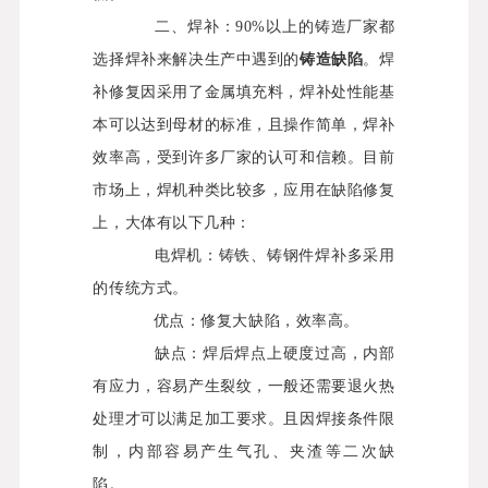
二、焊补：
90%
以上的铸造厂家都
选择焊补来解决生产中遇到的
铸造缺陷
。焊
补修复因采用了金属填充料，焊补处性能基
本可以达到母材的标准，且操作简单，焊补
效率高，受到许多厂家的认可和信赖。目前
市场上，焊机种类比较多，应用在缺陷修复
上，大体有以下几种：
电焊机：铸铁、铸钢件焊补多采用
的传统方式。
优点：修复大缺陷，效率高。
缺点：焊后焊点上硬度过高，内部
有应力，容易产生裂纹，一般还需要退火热
处理才可以满足加工要求。且因焊接条件限
制，内部容易产生气孔、夹渣等二次缺
陷。