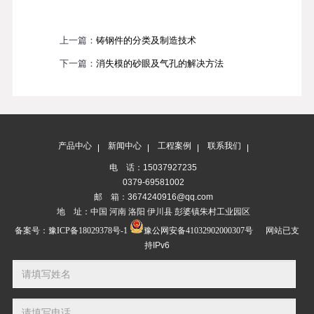
上一篇：
铸钢件的分类及制造技术
下一篇：
消失模的砂眼及气孔的解决方法
产品中心
新闻中心
工程案例
联系我们
电 话：15037927235
0379-69581002
邮 箱：3674240916@qq.com
地 址：中国 河南 洛阳 伊川县 彭婆镇朱村工业园区
备案号：
豫ICP备18029378号-1
豫公网安备41032902000307号
网站已支
持IPv6