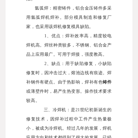
氩弧焊：精密铸件，铝合金压铸件多采
用氩弧焊机焊补。部分模具制造和修复厂
家，也采用该焊机修复模具缺陷。
1
、优点：焊补效率高，精度较电
焊机高。焊丝种类较多，不锈钢、铝合金产
品上应用最广。可用于焊接，强度教高。
2
、缺点：用于缺陷修复，小缺陷
修复时，因冲击过大，熔池边线有痕迹。焊
补钢件有硬点。由于热影响，焊补有色
铸件
或薄壁件时，易产生热变形。操作技术要求
较高。
三、冷焊机：是
21
世纪初新诞生的
修复技术，因焊补过程中工件产生热量极
小，被成为冷焊机。经过几年的发展，焊机
应用方向和技术都得到了很大的发展，已经