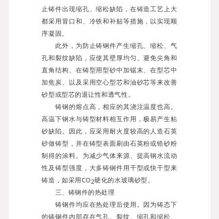
止铸件出现缩孔、缩松缺陷，在铸造工艺上大
都采用冒口和、冷铁和补贴等措施，以实现顺
序凝固。
此外，为防止铸钢件产生缩孔、缩松、气
孔和裂纹缺陷，应使其壁厚均匀、避免尖角和
直角结构、在铸型用型砂中加锯末、在型芯中
加焦炭、以及采用空心型芯和油砂芯等来改善
砂型或型芯的退让性和透气性。
铸钢的熔点高，相应的其浇注温度也高。
高温下钢水与铸型材料相互作用，极易产生粘
砂缺陷。因此，应采用耐火度较高的人造石英
砂做铸型，并在铸型表面刷由石英粉或锆砂粉
制得的涂料。为减少气体来源、提高钢水流动
性及铸型强度，大多铸钢件用干型或快干型来
铸造，如采用CO
硬化的水玻璃砂型。
2
三、铸钢件的热处理
铸钢件均应在热处理后使用。因为铸态下
的铸钢件内部存在气孔、裂纹、缩孔和缩松、