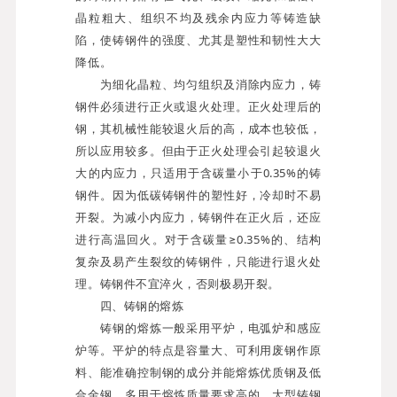
晶粒粗大、组织不均及残余内应力等铸造缺
陷，使铸钢件的强度、尤其是塑性和韧性大大
降低。
为细化晶粒、均匀组织及消除内应力，铸
钢件必须进行正火或退火处理。正火处理后的
钢，其机械性能较退火后的高，成本也较低，
所以应用较多。但由于正火处理会引起较退火
大的内应力，只适用于含碳量小于0.35%的铸
钢件。因为低碳铸钢件的塑性好，冷却时不易
开裂。为减小内应力，铸钢件在正火后，还应
进行高温回火。对于含碳量≥0.35%的、结构
复杂及易产生裂纹的铸钢件，只能进行退火处
理。铸钢件不宜淬火，否则极易开裂。
四、铸钢的熔炼
铸钢的熔炼一般采用平炉，电弧炉和感应
炉等。平炉的特点是容量大、可利用废钢作原
料、能准确控制钢的成分并能熔炼优质钢及低
合金钢，多用于熔炼质量要求高的、大型铸钢