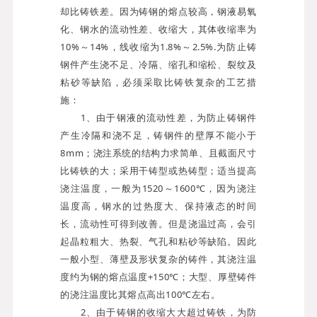
却比铸铁差。因为铸钢的熔点较高，钢液易氧
化、钢水的流动性差、收缩大，其体收缩率为
10%～14%，线收缩为1.8%～2.5%.为防止铸
钢件产生浇不足、冷隔、缩孔和缩松、裂纹及
粘砂等缺陷，必须采取比铸铁复杂的工艺措
施：
1、由于钢液的流动性差，为防止铸钢件
产生冷隔和浇不足，铸钢件的壁厚不能小于
8mm；浇注系统的结构力求简单、且截面尺寸
比铸铁的大；采用干铸型或热铸型；适当提高
浇注温度，一般为1520～1600℃，因为浇注
温度高，钢水的过热度大、保持液态的时间
长，流动性可得到改善。但是浇温过高，会引
起晶粒粗大、热裂、气孔和粘砂等缺陷。因此
一般小型、薄壁及形状复杂的铸件，其浇注温
度约为钢的熔点温度+150℃；大型、厚壁铸件
的浇注温度比其熔点高出100℃左右。
2、由于铸钢的收缩大大超过铸铁，为防