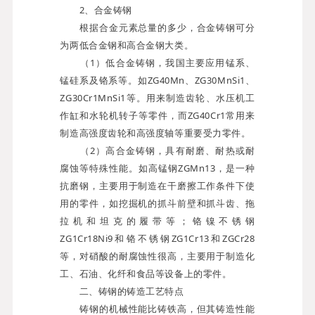
2、合金铸钢
根据合金元素总量的多少，合金铸钢可分
为两低合金钢和高合金钢大类。
（1）低合金铸钢，我国主要应用锰系、
锰硅系及铬系等。如ZG40Mn、ZG30MnSi1、
ZG30Cr1MnSi1等。用来制造齿轮、水压机工
作缸和水轮机转子等零件，而ZG40Cr1常用来
制造高强度齿轮和高强度轴等重要受力零件。
（2）高合金铸钢，具有耐磨、耐热或耐
腐蚀等特殊性能。如高锰钢ZGMn13，是一种
抗磨钢，主要用于制造在干磨擦工作条件下使
用的零件，如挖掘机的抓斗前壁和抓斗齿、拖
拉机和坦克的履带等；铬镍不锈钢
ZG1Cr18Ni9和铬不锈钢ZG1Cr13和ZGCr28
等，对硝酸的耐腐蚀性很高，主要用于制造化
工、石油、化纤和食品等设备上的零件。
二、铸钢的铸造工艺特点
铸钢的机械性能比铸铁高，但其铸造性能