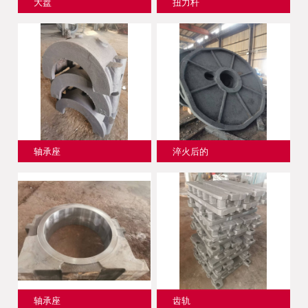
大盘
扭力杆
轴承座
淬火后的
轴承座
齿轨