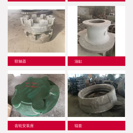
联轴器
油缸
齿轮安装座
辊套